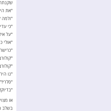
שקנתה
"את היר
"ולמה ק
"כי עדי
"על איז
"אולי כ
"כרישה
"קולורבי
"קולורב
"נו היר
"סלרי!"
"בדיוק!
או מצוי
בשלב ה