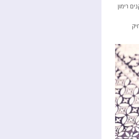
ים רימון
יק