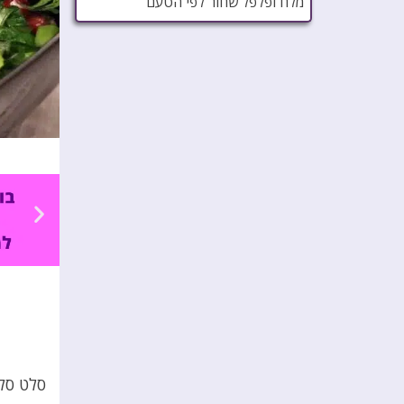
מלח ופלפל שחור לפי הטעם
סלט סלר