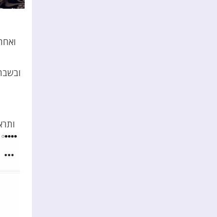
ואחר
ובשבת
ותרא