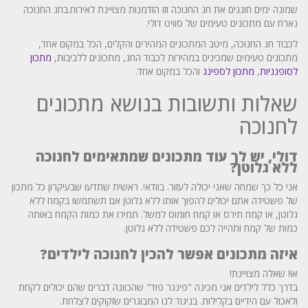
שמונה ימים חוגגים את חג החנוכה וזו הזדמנות מצויינת לאירוח.בחג החנוכה
נארח עם מתכונים טעימים של סוויט דולי.
לכבוד חג החנוכה, מיטב המתכונים המהירים והקלים, הכל במקום אחד,
מתכונים טעימים שמכינים במהירות לכבוד החג, מתכונים ללביבות,
מתכון
לסופגניות
,
מתכון לספינג
והכל במקום אחד.
שאלות ותשובות בנושא מתכונים
לחנוכה
דולי, יש לך עוד מתכונים שמתאימים לחנוכה
ללא גלוטן?
אני כל כך שמחה שאני יכולה לעזור. בוודאי. ראשית שתדעו שבעיקרון כל מתכון
של פשטידה אתם יכולים להפוך אותו ללא גלוטן אם תשתמשו בקמח ללא
גלוטן, או קמח תירס או קמח חומוס למשל. תמירו את כמות הקמח באותה
כמות של קמח ותהייה לכם פשטידה ללא גלוטן.
איזה מתכונים אפשר להכין לחנוכה לילדים?
או! שאלה מצויינת!
בדרך כלל לילדים אני מכינה "פינגר פוד" שהכוונה דברים שהם יכולים לקחת
ולאכול עם הידיים בקלילות. בניגוד לנו המבוגרים שזקוקים לצלחת.