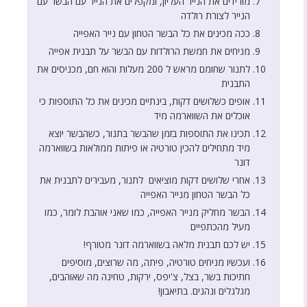
מורידים את הנייר העליון, ומקפלים את הנייר עם הבשר עם
הנייר לצורת רולדה
ככה מכינים את כל הבשר הטחון עם נייר האפייה
מניחים את חמשת הרולדות עם הבשר על תבנית אפייה
לתנור שחומם מראש ל 200 מעלות והוא חם, מכניסים את
התבנית
אופים כשלושים דקות, בינתיים מכינים את כל התוספות כי
אוכלים את השווארמה מיד
תכינו את התוספות בזמן שהבשר בתנור, כשהבשר יוצא
מיד מתחילים להכין טורטיה או פיתות ממולאות בשווארמה
דונר
אחרי שלושים דקות מוציאים לתנור, מעבירים לתבנית את
כל הבשר הטחון מנייר האפייה
הבשר מחליק מנייר האפייה, כמו שאני אוהבת לומר, כמו
מעיל מהכתפיים
יש לכם תבנית מלאה בשווארמה דונר מטורף!
ועכשיו מניחים טורטיה, פיתה, מה שרוצים, מוסיפים
חתיכות בשר, בצל, צ'יפס, ירקות, טחינה מה שאוהבים,
מגלגלים ונהנים. בתיאבון!