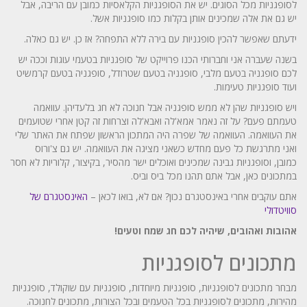
לסופגניות מכל הסוגים. יש את הסופגניות הקלאסיות כמובן עם הריבה, אבל
יש גם את אלה שמכינים אותן בקלות כמו סופגניות אשל.
ידעתם שאפשר להכין סופגניות עם בירה ללא התפחה? אז כן. יש גם כאלה.
בשנה שעברה אני וחברותי הכנו פרוייקט של סופגניות בטעמי עוגות וככה יש
לכם סופגניה בטעם מלבי, סופגניה בטעם שטרודל, סופגניה בטעם קרמשיט
ועוד סופגניות טעימות.
ויש סופגניות שהן לא ממש סופגניה אבל חנוכה לא חג בלעדיהן. עוואמה
טעמתם פעם? על זה נאמר אמא'לה ואבא'לה וצרחות זה קטן אחרי שטועמים
את העוואמה. העוואמה של שפרה היה המתכון הראשון שפתח את האתר שלי
ואני מתרגשת כל פעם מחדש כשאני מציגה את העוואמה. יש גם צ'ורוס
כמובן, וסופגניות גבינה שמכינים ואוכלים ישר מהסיר, בקיצור, קלוריות לא חסר
במתכונים כאן, אבל אתם תהנו מכל ביס וביס.
אתם עוקבים אחרי באינסטגרם נכון? אם לא, בואו לכאן –
האינסטגרם של
סוויטדולי
אהובות ואהובים, שיהיה לכם חג שמח וטעים!
מתכונים לסופגניות
מבחר מתכונים לסופגניות, סופגניות מיוחדות, סופגניות עם שוקולד, סופגניות
מהירות, מתכונים לסופגניות בכל הטעמים ובכל הצורות, מתכונים לחנוכה.