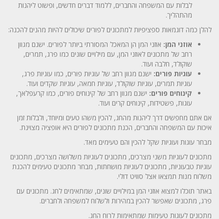
לבלות עם המשפחה והחברים, ללמוד דברים חדשים, ופשוט ליהנות
מהתהליך.
להלן כמה דוגמאות ספציפיות למתכונים לפורים שיכולים להיות מהנים להכנה:
אוזני המן:
אוזני המן הן המאכל המסורתי ביותר לפורים. ישנם מגוון
רחב של מתכונים לאוזני המן, עם מילויים שונים כמו פרג, תמרים,
שוקולד, חלבה ועוד.
עוגיות פורים:
ישנם מגוון רחב של עוגיות פורים, כמו עוגיות פרג,
עוגיות תמרים, עוגיות שוקולד, עוגיות חמאה, עוגיות שקדים ועוד.
קינוחים פורים:
ישנם מגוון רחב של קינוחים פורים, כמו קרעפלאך,
עוגות, פשטידות, קינוחים קרים ועוד.
אם אתם מחפשים דרך ליהנות מהחג, להכין משהו טעים ומיוחד, ולבלות זמן
איכות עם המשפחה והחברים, הכנת מתכונים לפורים היא אופציה מצוינת.
מבחר עוגות ועוגיות שקל להכין והם טעימים מאד.
מתכונים לעוגיות משני מצרכים, מתכונים לעוגיות משלושה מצרכים, מתכונים
עוגיות טבעוניות, מתכונים לעוגיות מושחתות, מבחר מתכונים טעימים להכנת
משלוח מנות תמצאו אצל סוויט דולי.
באתר תוכלו למצוא אוזני המן במילויים שונים, שמתאימים לחג. מתכונים עם
פרג, מתכונים שאפשר להכין במהירות ולשלוח למשפחה ולחברים.
מתכונים לעוגות טעימות שמתאימות לרוח החג.