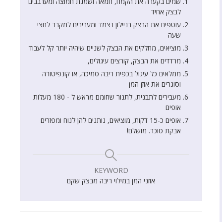
שמים בקערה את הקמח, חמאה ושמנת חמוצה ומערבבים
לבצק אחיד
עוטפים את הבצק בניילון נצמד ומעבירים למקרר לחצי
שעה
מוציאים, מחלקים את הבצק לשניים שיהיה יותר קל לעבוד
מרדדים את הבצק, קורצים עיגולים,
ממלאים כל עיגול בכפית ריבה סמיכה, או קונפיטורה
וסוגרים את אוזן המן
מעבירים לתבנית, לתנור שחומם מראש ל - 180 מעלות
אופים
אופים כ-15 דקות, מוציאים, נותנים להן לנוח ומפזרים
אבקת סוכר. מושלם!
KEYWORD
אוזני המן במילוי ריבה מבצק שקם