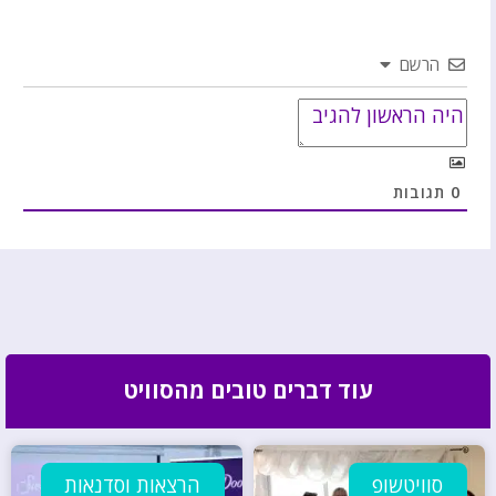
הרשם
0
תגובות
עוד דברים טובים מהסוויט
סוויטשופ
הרצאות וסדנאות