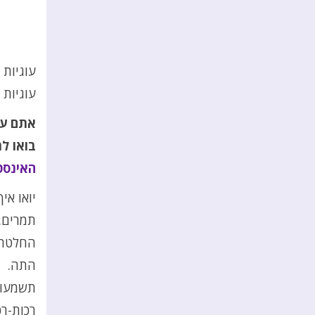
עוגיות 
עוגיות 
אתם עו
בואו ל
האינסט
יואו אי
תמרים.
החלטתי
התה.
תשמעו ה
רכות-רכ