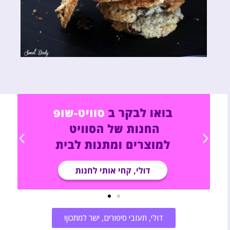
דוּלי, תעזבי סיפורים, ישר למתכון!