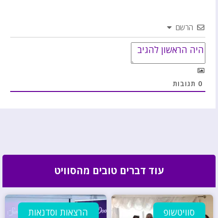
הרשם
0
תגובות
עוד דברים טובים מהסוויט
סוויטשופ
הרצאות וסדנאות