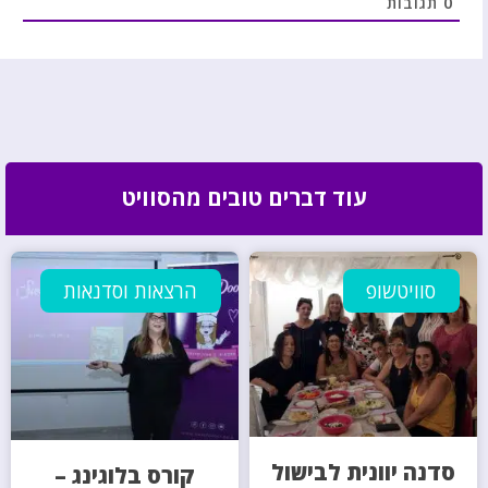
0
תגובות
עוד דברים טובים מהסוויט
סוויטשופ
הרצאות וסדנאות
סדנה יוונית לבישול
קורס בלוגינג –