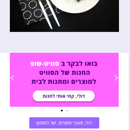
דוּלי, תעזבי סיפורים, ישר למתכון!