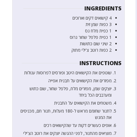
INGREDIENTS
4
קישואים דקים וארוכים
3
כפות
שמן זית
1
כפית
מלח גס
1
כפית
פלפל שחור גרוס
2
שיני שום כתושות
2
כפות
רוטב צ'ילי מתוק
INSTRUCTIONS
שוטפים את הקישואים היטב ופורסים לפרוסות עגולות
מפזרים את הקישואים על תבנית אפייה
יוצקים שמן, מפזרים מלח, פלפל שחור, שום כתוש
ומערבבים הכל ביחד
משטחים את הקישואים על התבנית
לתנור שחומם מראש ל-180 מעלות, תנור חם, מכניסים
את המגש
אופים כעשרים דקות עד שהקישואים רכים
מוציאים מהתנור, לפני ההגשה יוצקים את רוטב הצ'ילי