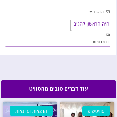
הרשם
0
תגובות
עוד דברים טובים מהסוויט
סוויטשופ
הרצאות וסדנאות