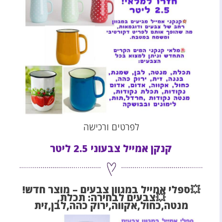
לפרטים ורכישה
קנקן אמייל צבעוני 2.5 ליטר
💥ספלי אמייל במגוון צבעים – מוצר חדש!
💥צבעים לבחירה: תכלת,
מנטה,כחול,אקווה,ירוק כהה,לבן,זית