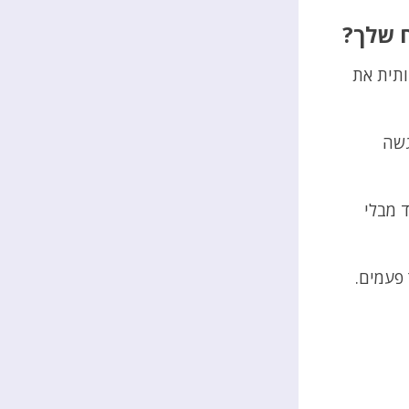
תית את
גשה
 מבלי
פעמים.