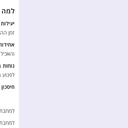
למה מחבת 4 שקעים הי
יעילות 
זמן ההכ
אחידות
והאכילה
נוחות 
לפגוע ב
חיסכון 
למחבת 2 שכבות ציפוי נון סטיק, המאפים לא נדבקים 
למחבת י