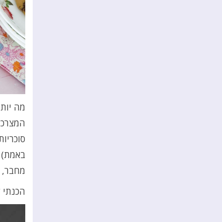
מה יותר
המצרכי
סוכריות
באמת) י
מחבר, ז
הכנתי ל