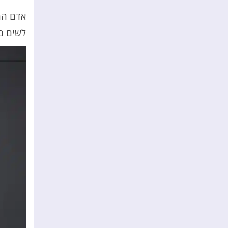
אדם המל
לשים ב