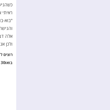
כשהגיע 
ראיתי 
"בוא-בו
והגישה 
אלה דב
ולכן אנ
רוצים ל
בואו30 לחצו כאן –