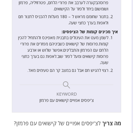
פרוסהבקערה לערבב את פרורי הלחם, פטרוזיליה, פרמזן
ושומשום ביחד ולפזר על הקישואים.
בתנור שחומם מראש ל – 180 מעלות להכניס לתנור חם
ולאפות בערך כחצי שעה.
איך מכינים קומות של הציפסים:
לשמן מעט את העיגולים בתבנית מאפינס ולהתחיל להכין
קומות.פרוסות של קישואים כשביניהם מפזרים את פרורי
הלחם עם הפרמזן והתבלינים.אפשר שלוש או ארבע
פרוסות קישואים ומעל לפזר שוב.לאפות גם בערך כחצי
שעה.
רצוי להגיש חם אבל גם במצב קר הם טעימים מאד.
KEYWORD
צ'יפסים אפויים קישואים עם פרמזן
מה צריך
לצ'יפסים אפויים של קישואים עם פרמזן?