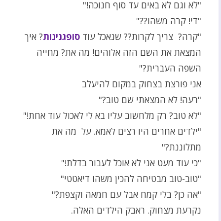
"לא וגם לא באים עד סוף חנוכה!"
"די! קרה משהו??"
"קרה? צריך לקרות?? שנאכל עוד
סופגנינות
? איך
המצאת את השם הזה אלוהים! מה את? מחייה
השפה העברית?"
אני פורצת בצחוק במקום להיעלב
"רעה! לא המצאתי שם טוב?"
"לא טוב? רק מלחשוב עליו בא לי לאכול עוד אחת!"
"ילדים אחרים היו רצים לאמא. על מה את
מתלוננת?"
"כי עוד מעט אני לא אוכל לעבור בדלת!"
"טוב-טוב מבטיחה להכין משהו דיאטטי"
"אה כן? בלי קמח אבל עם חמאה וקצפת?"
נקרעת מצחוק. ראבק הילדים האלה.