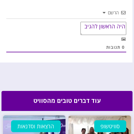
הרשם
0
תגובות
עוד דברים טובים מהסוויט
סוויטשופ
הרצאות וסדנאות