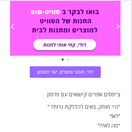
דוּלי, תעזבי סיפורים, ישר למתכון!
צ'יפסים אפויים קישואים עם פרמזן
"היי מותק, באים להדלקת נרות? "
"לא!"
"מה לא??"