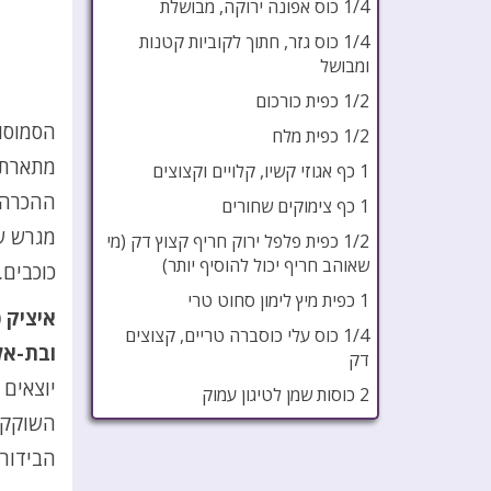
1/4 כוס אפונה ירוקה, מבושלת
1/4 כוס גזר, חתוך לקוביות קטנות
ומבושל
1/2 כפית כורכום
הסמוסו
1/2 כפית מלח
1 כף אגוזי קשיו, קלויים וקצוצים
ההכרה 
1 כף צימוקים שחורים
מגרש ש
1/2 כפית פלפל ירוק חריף קצוץ דק (מי
שאוהב חריף יכול להוסיף יותר)
כוכבים.
1 כפית מיץ לימון סחוט טרי
איציק כ
1/4 כוס עלי כוסברה טריים, קצוצים
ובת-אל 
דק
יוצאים 
2 כוסות שמן לטיגון עמוק
השוקקת
הבידור 