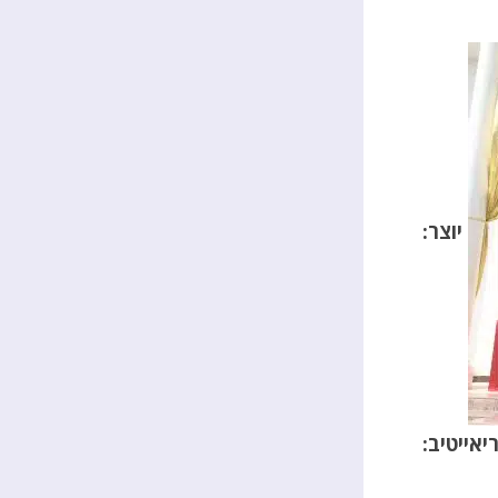
יוצר
:
יאייטיב
: