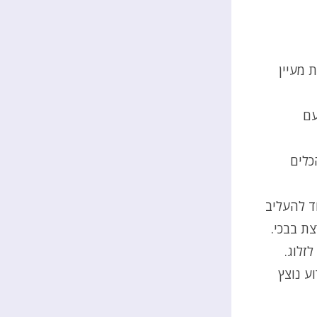
 מעיין
עם
כלים
ד להעליב
צת בבכי.
זלוג.
ע נוצץ