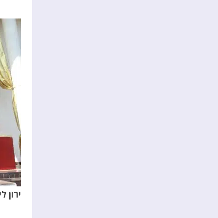
ירון
לי