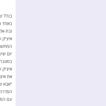
בגלל ש
באחד הפ
ובת-אל
איציק ע
המחשבה
יום שיש
במטבח 
איציק ש
את איצי
"אבא של
הסדרה 
עם המש