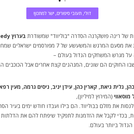
דוּלי, תעזבי סיפורים, ישר למתכון!
ת של רינה פושקרנה הסדרה "בוליווד" שמשודרת
בערוץ
medy
מתארת את מסעם המרגש והמשעשע של 7 מפורסמים ישר
על מגרש המשחקים הגדול בעולם –
בו החוקים הם שונים, המנהגים קצת אחרים אבל הכוכבים ה
הן, גלית גיאת, קארין כהן, עידן יניב, ניסים גרמה, מעין רפא
מוסאווי
(המירוץ למיליון),
לנסות את מזלם בבוליווד. הם בילו ועבדו חודש ימים בעיר הסר
, בכדי לקבל את הזדמנות לתפקיד שיפתח להם את הדלתות 
הגדול ביותר בעולם.