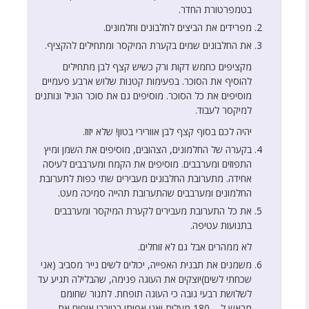
בטמפרטורת החדר.
מפרידים את הביצים לחלבונים וחלמונים.
את החלבונים שמים בקערת המיקסר ומתחילים להקציף.
מקציפים כחמש דקות ורק כשיש קצף לבן מתחילים
להוסיף את הסוכר. בפעימות קטנות שלוש ארבע פעמיים
מוסיפים את כל הסוכר. מוסיפים גם את סוכר הוניל ונותנים
למיקסר לעבוד.
יהיה לכם בסוף קצף לבן אוורירי בטון! שלא יזוז.
בקערה של החלמונים, הצהובים, מוסיפים את השמן ומיץ
התפוזים ומערבבים. מוסיפים את הקמח ומערבבים לעיסה
אחידה. מתערובת החלבונים מעבירים שתי כפות לתערובת
החלמונים ומערבבים שהתערובת תהייה סמיכה מעט.
את כל התערובת מעבירים לקערת המיקסר ומערבבים
בתנועות עטיפה.
לא ממהרים אבל גם לא זוחלים.
משמנים את תבנית האפייה, יכולים לשים נייר מסביב (אני
שכחתי לשים)יוצקים את העוגה פנימה, שהבלילה תגיע עד
לשלושת רבעי גובה כי העוגה תופחת. לתנור שחומם
מראש ל – 180 מעלות ואני אפיתי בטורבו אופים את