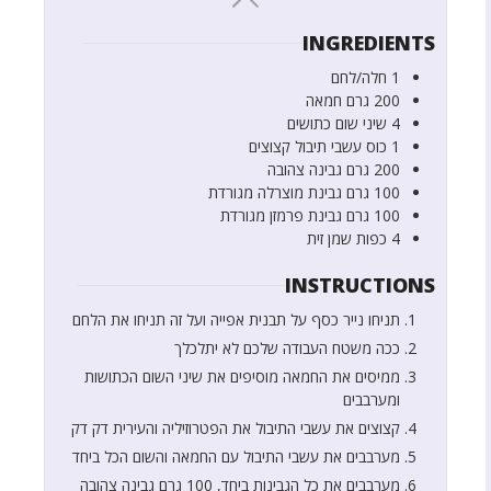
INGREDIENTS
1
חלה/לחם
200
גרם
חמאה
4
שיני שום כתושים
1
כוס
עשבי תיבול קצוצים
200
גרם
גבינה צהובה
100
גרם
גבינת מוצרלה מגורדת
100
גרם
גבינת פרמזן מגורדת
4
כפות
שמן זית
INSTRUCTIONS
תניחו נייר כסף על תבנית אפייה ועל זה תניחו את הלחם
ככה משטח העבודה שלכם לא יתלכלך
ממיסים את החמאה מוסיפים את שיני השום הכתושות
ומערבבים
קצוצים את עשבי התיבול את הפטרוזיליה והעירית דק דק
מערבבים את עשבי התיבול עם החמאה והשום הכל ביחד
מערבבים את כל הגבינות ביחד, 100 גרם גבינה צהובה