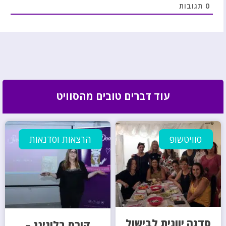
0
תגובות
עוד דברים טובים מהסוויט
סוויטשופ
הרצאות וסדנאות
סדנה יוונית לבישול
קורס בלוגינג –