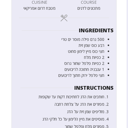
CUISINE
COURSE
מתכונים לדגים
מטבח דרום אמריקאי
INGREDIENTS
500
גרם
פילה מוסר ים טרי
רבע
כוס
שמן זית
חצי
כוס
מיץ לימון סחוט
2
כפיות
מלח
2
כפיות
פלפל שחור גרוס
1
עגבניה חתוכה לריבועים
חצי
פלפל ירוק חתוך לריבועים
INSTRUCTIONS
חותכים את הדג לחתיכות דקות עד שקופות
מפזרים את הדג על צלחת רחבה
מזליפים שמן זית על הדג
מוסיפים את מיץ הלימון על כל חלקי הדג
מפזרים מלח ופלפל שחור