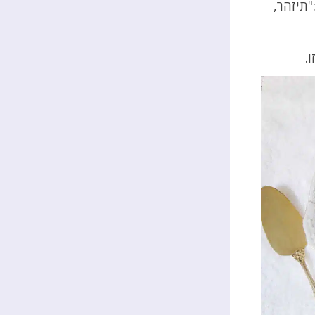
תיזהר,
.