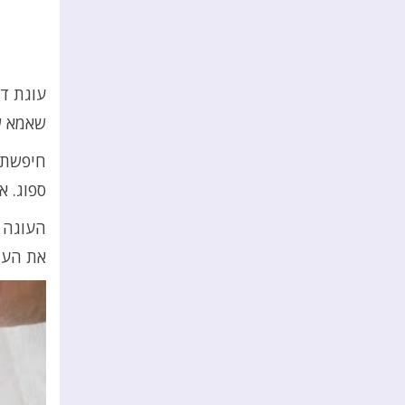
עוגת דב
שאמא של
חיפשתי 
ספוג. א
העוגה ר
את העו