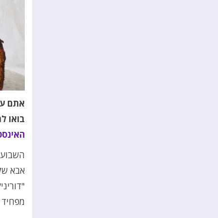
אתם עו
בואו ל
האינסט
השבוע ד
אבא שלי
"דוריני
מפחיד ש