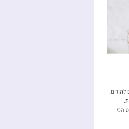
 להורים.
ת.
ט הכי