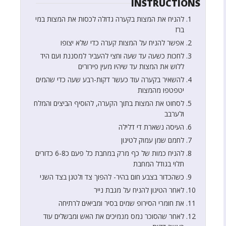
INSTRUCTIONS
להניח את המצות בקערה גדולה לכסות את המצות במי
ברז
אפשר להניח על המצות קערה כדי שלא יצופו
לחכות כשעה עד שעה וחצי להעביר למסננת ועם היד
ללוש את המצות עד שיהיו מעין פירורים
להשאיר בקערה עוד כעשר דקות-רבע שעה כדי שהמים
יטפטפו מהמצות
לסחוט את המצות בתוך הקערה, להוסיף הביצים והמלח
ולערבב
העיסה נשארת די דלילה
לחמם שמן עמוק לטיגון
להניח כמות של כף מרק במחבת כל פעם כ6-8 כדורים
תלוי בגודל המחבת
כשהכדור בצבע חום בהיר- להפוך צד ולטגן בצד השני
לאחר הטיגון להניח על מגבת נייר
את חומרי הסירופ שמים בסיר ומביאים לרתיחה
לאחר שהסוכר נמס מנמיכים את האש ומבשלים עוד