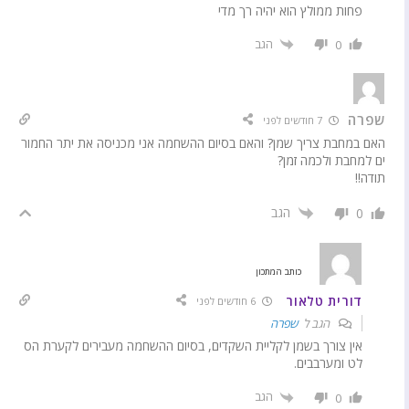
פחות ממולץ הוא יהיה רך מדי
הגב
0
שפרה
7 חודשים לפני
האם במחבת צריך שמן? והאם בסיום ההשחמה אני מכניסה את יתר החמור
ים למחבת ולכמה זמן?
תודה!!
הגב
0
כותב המתכון
דורית טלאור
6 חודשים לפני
הגב ל
שפרה
אין צורך בשמן לקליית השקדים, בסיום ההשחמה מעבירים לקערת הס
לט ומערבבים.
הגב
0