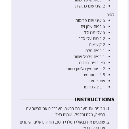
2
שיני שום כתושות
לסיר
5
שיני שום פרוסות
5
כפות
שמן זית
5
עלי מנגולד
2
כוסות
עלי סלרי
2
קישואים
1
כפית
מלח
1
כפית
פלפל שחור
חצי
כפית
כורכום
2
כפות
מיץ מלימון סחוט
1.5
כוסות
מים
שמן לטיגון
1
ביצה טרופה
INSTRUCTIONS
מכינים את תערובת הבשר, מערבבים את הבשר עם
הביצה, מלח ופלפל, ושמים בצד.
שוטפים את גבעולי הסלרי היטב, מורידים עלים, שומרים
את העלים בצד