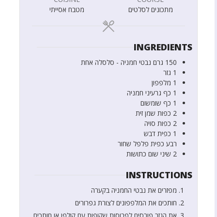
מתכונים לסלטים
מטבח אסייתי
INGREDIENTS
150
גרם
נבטי חמניה - סלסלה אחת
1
גזר
1
מלפפון
1
כף
גרעיני חמניה
1
כף
שומשום
2
כפות
שמן זית
2
כפות
סויה
1
כפית
דבש
רבע
כפית
פלפל שחור
2
שיני שום כתושות
INSTRUCTIONS
מפזרים את נבטי החמניה בקערה
חותכים את המלפפונים לצורת גפרורים
את הגזר פורסים לפרוסות שקופות עם קולפן או חותכים