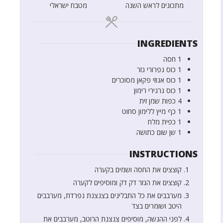
מתכונים לראש השנה
מטבח ישראלי
INGREDIENTS
1
חסה
1
כוס
גפרורי גזר
1
כוס
אגוזי פקאן מסוכרים
1
כוס
גרגירי רימון
4
כפות
שמן זית
1
כף
מיץ ללימון סחוט
1
כפית
מלח
1
שן שום כתושה
INSTRUCTIONS
קוצצים את החסה ושמים בקערה
קוצצים את הגזר דק דק ומוסיפים לקערה
מערבבים את כל התבלינים בצנצנת נפרדת, מערבבים
היטב ושומרים בצד
לפני ההגשה, מוסיפים צנצנת הרוטב, מערבבים את