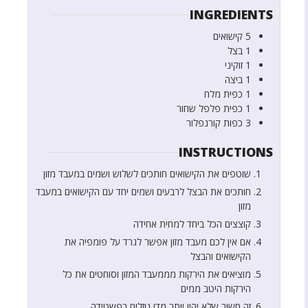
INGREDIENTS
5
קישואים
1
בצל
1
זוקיני
1
ביצה
1
כפית
מלח
1
כפית
פלפל שחור
3
כפות
קורנפלור
INSTRUCTIONS
שוטפים את הקישואים חותכים לשלוש ושמים במעבד מזון
חותכים את הבצל לרבעים ושמים יחד עם הקישואים במעבד
מזון
קוצצים הכל ביחד למחית אחידה
אם אין לכם מעבד מזון אפשר לגרד על פומפיה את
הקישואים והבצל
מוציאים את הירקות מממעבד המזון וסוחטים את כל
הירקות היטב ממים
זה חשוב שלא יהיו יותר מדי נוזלים בפשטידה