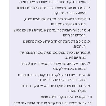
שמים בסיר קטן שמנת מתוקה אחת ומביאים לרתיחה.
מורידים מהאש, מוסיפים את השוקולד לשמנת ונותנים
לעיסה לעמוד כעשר דקות.
מערבבים למשחה כהה ושחורה שזה בעצם גאנש,
ומכניסים למקרר לכשעתיים.
טוחנים את העוגיות במעבד מזון או בשקית ניילון עם פטיש
ומרסקים לפירורים.
מוסיפים לתערובת הפירורים שלוש כפות מהגאנש
ומערבבים.
מסדרים כוסיות ושמים בכל כוסית שכבה ראשונה של
עוגיות עם גאנש.
כעבור שעתיים, מוציאים את הגאנש מורידים 2 כפות
מהגאנש שישמשו לקישוט
מעבירים את הגאנש לקערת המיקסר, מוסיפים שמנת
מתוקה נוספת ומקציפים למוס אוורירי.
על הכוסיות עם הביסקוויטים והגאנש יוצקים מהמוס
שוקולד שהכנו
מקשטים מעל בשוקולד גאנש מומס
אפשר לקשט עם פירורי קוקוס או פירורי עוגיות - חג שמח!