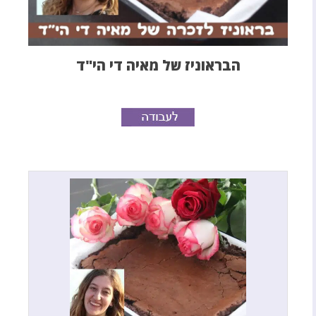
הבראוניז של מאיה די הי"ד