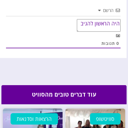
הרשם
0
תגובות
עוד דברים טובים מהסוויט
סוויטשופ
הרצאות וסדנאות