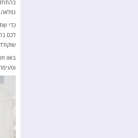
בהתחלה
נפלאה,
כדי שתה
לכם בהכ
שוקולד
בואו ת
וטעימה.