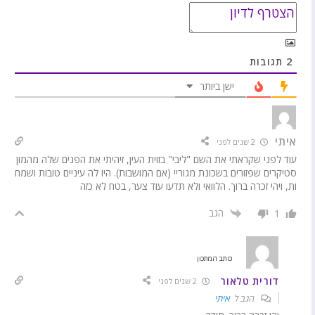
2
תגובות
ישן ביותר
איתי
2 שנים לפני
עוד לפני שקראתי את השם "ליבי" בזוית העין, זיהיתי את הפנים שלה מהמון
סטיקרים שפזורים בשכונת מגוריי (אם המושבות). היו לה עיניים טובות ושמח
ות, ויהי זכרה ברוך. הלוואי ולא תדעו עוד צער, בטח לא כזה
הגב
1
כותב המתכון
דורית טלאור
2 שנים לפני
הגב ל
איתי