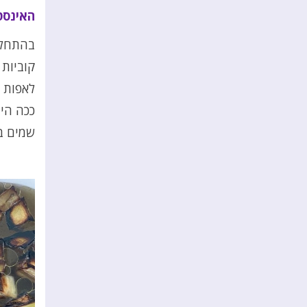
האינסט
בהתחלה
קוביות 
לאפות ב
ככה היו
שמים בק