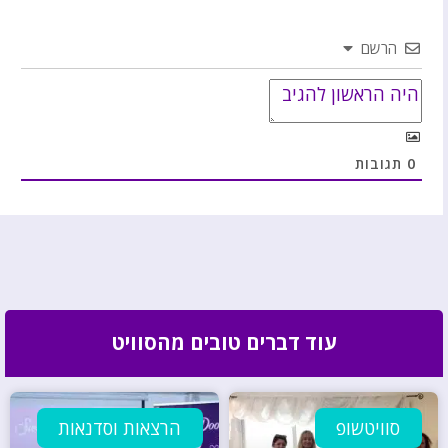
הרשם
0
תגובות
עוד דברים טובים מהסוויט
סוויטשופ
הרצאות וסדנאות