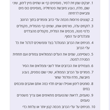
יוצקים שמן זית לסיר, מוסיפים כף או שתיים מיץ לימון, שיני
שום, מלח, נענע מיובשת פטרוזיליה ,מוסיפים כוס מים
ומביאים לרתיחה
קוצצים פרוסות מכמה עלי כרוב ומפזרים בתוך הרוטב
לוקחים עלה, פורסים אותו, שמים כף מהמלית, מקפלים
כלפי מטה, מכסים את המלית, מקפלים מהצדדים
ומגלגלים עד הסוף.
מניחים את הכרוב המגולגל בצד וממשיכים לגלגל את כל
עלי הכרוב
כשסיימנו, שמים את העלים הממולאים צמודים ועם תחתית
הסגירה למטה.
מצמידים את הכרובים אחד לשני וממלאים את הסיר
מפזרים על הכרוב הממולא, שיני שום נוספים, נענע
מיובשת, מלח ופלפל שחור
סוחטים לימון ואפילו שניים תלוי כמה אתם אוהבים ומכסים
במים
טועמים, לראות שהטעמים מתאימים ואם צריך משפרים
טעמים
מניחים על עלי הכרוב מכסה קטן יותר או צלחת כדי