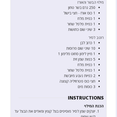
מילוי הבשר והאורז
250
גרם
בשר טחון
1
כוס
אורז - חצי בישול
1
כפית
מלח
1
כפית
פלפל שחור
3
שיני שום כתושות
רוטב לסיר
1
כרוב לבן
10
שיני שום פרוסות
1
מיץ לימון סחוט מלימון 1
5
כפות
שמן זית
1
כפית
מלח
1
כפית
פלפל שחור
2
כפיות
נענע מיובשת
חצי
כוס
פטרוזיליה קצוצה
3
כוסות
מים
INSTRUCTIONS
הכנת המילוי
יוצקים שמן לסיר מוסיפים בצל קצוץ ומאדים את הבצל עד
לגוון שחום