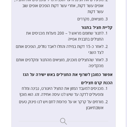
אופים עשר דקות, אחרי עשר דקות הופכים אופים שוב
עשר דקות
מוציאים, מקררים
קליית חציל בתנור
לתנור שחומם מראש ל – 200 מעלות מכניסים את
החצילים בתבנית אפייה
לאחר כ-15 דקות במידה והחלו לאבד נוזלים, הופכים אותם
לצד השני
לאחר שהחצילים מוכנים, מוציאים מהתנור ומקלפים אותם
מהקליפה
אפשר כמובן לשרוף את החצילים באש ישירה על הגז
הכנת קרם חצילים
מכניסים למעבד המזון את החציל היוגורט, גבינה ומלח
ומפעילים לדקה עד שיש לנו עיסה אחידה. זהו. הוא מוכן!
מורחים על קרקר או על פרוסת לחם ויש לנו פינוק טעים
אש!בתיאבון