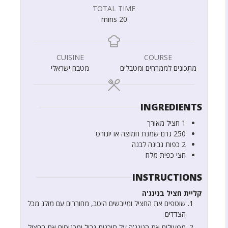
TOTAL TIME
mins
20
CUISINE
COURSE
מתכונים לממרחים ומטבלים
מטבח ישראלי
INGREDIENTS
1
חציל מאורך
250
גרם
שמנת חמוצה או יוגורט
2
כפות
גבינה לבנה
חצי
כפית
מלח
INSTRUCTIONS
קליית חציל בנינג'ה
שוטפים את החציל ומייבשים היטב, מחוררים עם מזלג מכל
הצדדים
מפעילים את הנינג'ה על תוכנית גריל ומכניסים את החציל,