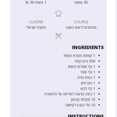
hr
30
mins
1
mins
30
CUISINE
COURSE
מתכונים לראש השנה
מטבח ישראלי
INGREDIENTS
1
קופסה
ממרח השחר
500
גרם
קמח
1
כף
שמרים יבשים
1
כף
סוכר
1
כפית
מלח
1
כוס
מים
1
כף
דבש
1
ביצה טרופה למריחה על הלחמניה
10
מקלות קינמון
10
עלי נענע לקישוט
INSTRUCTIONS