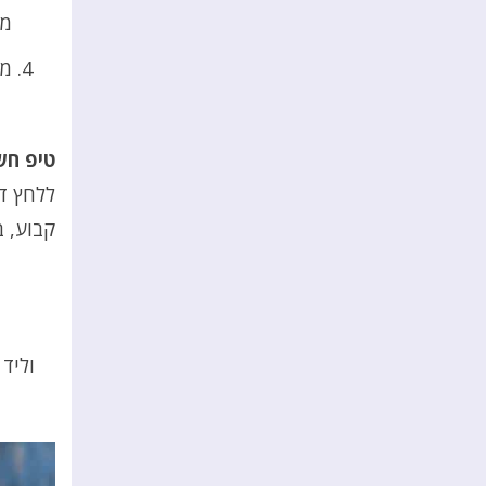
מי
מס
טיפ חש
ללחץ דם
קבוע, 
וליד