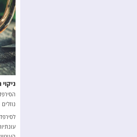
ניקוי 
הסירפד
נוזלים 
לסירפד 
עונתיו
העיטושי