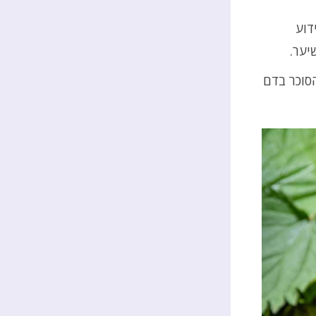
דוע
יער.
סוכר בדם