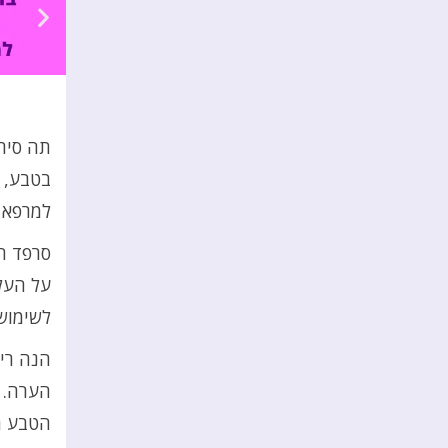
תה סיר
בטבע, 
למרפא ע
סרפד ה
על העלי
לשימוש
הנה ריכ
הערה. א
הטבע ח