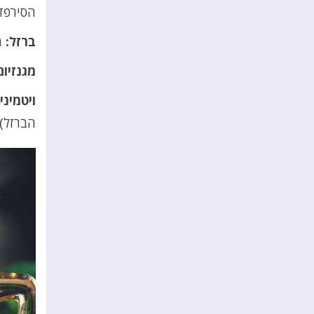
הסירפד 
ברזל:
מ
מגנזיום
ויטמיני
הברזל) 