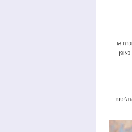
כרת או
באופן
חליטות