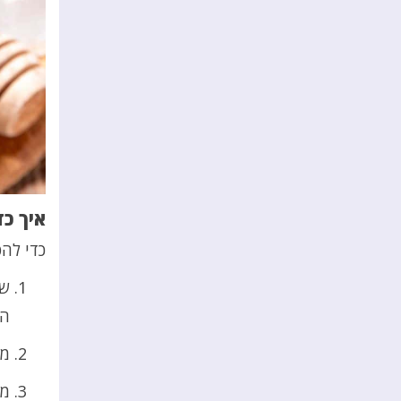
איך כד
כדי לה
שמ
הי
מו