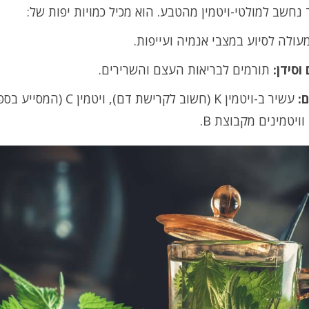
נחשב למולטי-ויטמין מהטבע. הוא מכיל כמויות יפות של:
עולה לסיוע במצבי אנמיה ועייפות.
 וסידן:
תורמים לבריאות העצם והשרירים.
ם:
עשיר ב-ויטמין K (חשוב לקרישת דם), ויטמין C (
וויטמינים מקבוצת B.