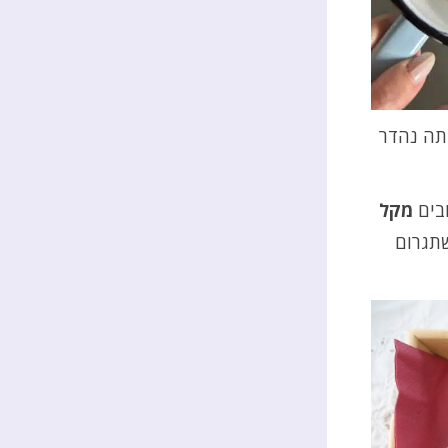
 תה נהדר
ובים
מקל
שתגרום