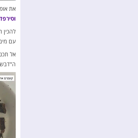
את אופן
וסירפד
להכין ת
עם מים
אל תכנ
ה"דבש" 