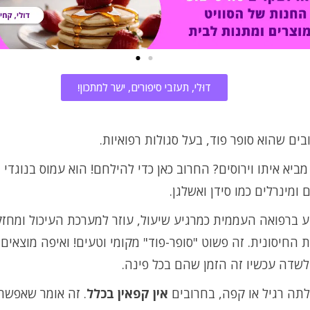
דוּלי, תעזבי סיפורים, ישר למתכון!
ים שהוא סופר פוד, בעל סגולות רפואיות.
ביא איתו וירוסים? החרוב כאן כדי להילחם! הוא עמוס בנוגדי ח
ם ומינרלים כמו סידן ואשלגן.
ע ברפואה העממית כמרגיע שיעול, עוזר למערכת העיכול ומחז
החיסונית. זה פשוט "סופר-פוד" מקומי וטעים! ואיפה מוצאים 
לשדה עכשיו זה הזמן שהם בכל פינה.
לתה רגיל או קפה, בחרובים
אין קפאין בכלל
. זה אומר שאפשר