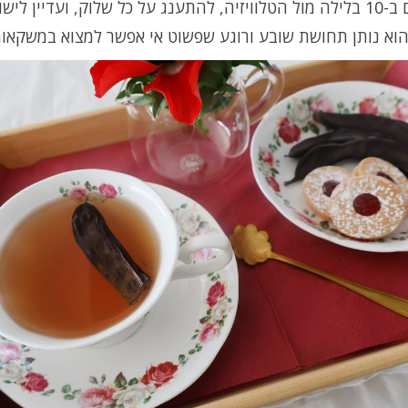
אותו גם ב-10 בלילה מול הטלוויזיה, להתענג על כל שלוק, ועדיין לישו
הוא נותן תחושת שובע ורוגע שפשוט אי אפשר למצוא במשקאות