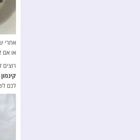
אחרי ש
או אם ז
רוצים ל
קינמון
ו
לכם לש