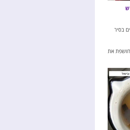
ש
ם בסיר
חושפת את