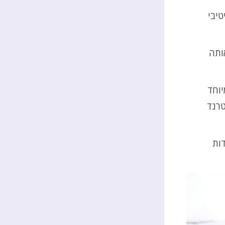
טיבי
ותה
וחד
טרנד
ות