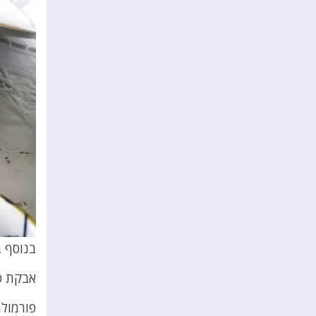
בנוסף 
אבקת פט
פורמולה