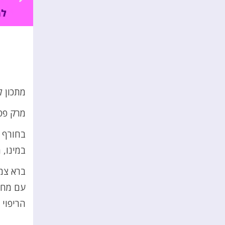
מתכון ל
מרק פט
בחורף א
במינו, 
ברא צמ
עם מחקר
הריפוי