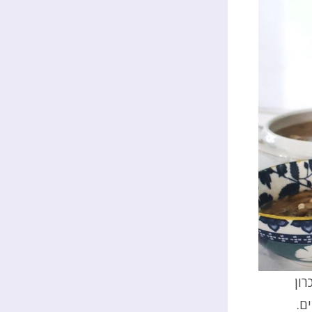
רון
ם.