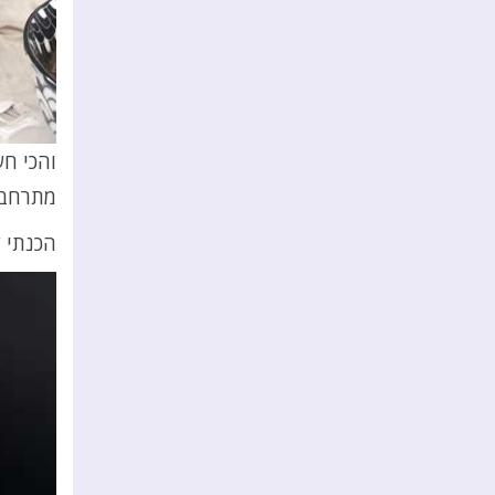
והכי ח
מתרחב,
הכנתי ל