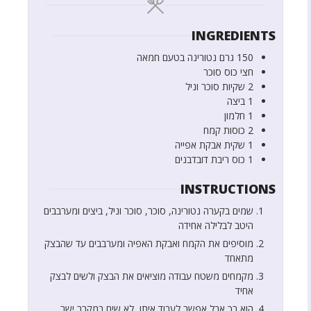
INGREDIENTS
150
גרם
נטורינה בטעם חמאה
חצי
כוס
סוכר
2
שקיות
סוכר וניל
1
ביצה
1
חלמון
2
כוסות
קמח
1
שקית
אבקת אפייה
1
כוס
ריבת דובדבנים
INSTRUCTIONS
שמים בקערה נטורינה, סוכר, סוכר וניל, ביצים ומערבבים
היטב לבלילה אחידה
מוסיפים את הקמח ואבקת האפיה ומערבבים עד שהבצק
מתאחד
מקמחים משטח עבודה מוציאים את הבצק ולשים לבצק
אחיד
הוא רך אבל אפשר לעבוד איתו, לא שים במקרר ישר