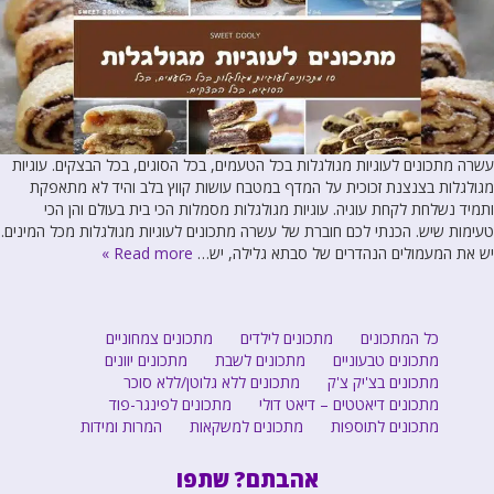
עשרה מתכונים לעוגיות מגולגלות בכל הטעמים, בכל הסוגים, בכל הבצקים. עוגיות
מגולגלות בצנצנת זכוכית על המדף במטבח עושות קווץ בלב והיד לא מתאפקת
ותמיד נשלחת לקחת עוגיה. עוגיות מגולגלות מסמלות הכי בית בעולם והן הכי
טעימות שיש. הכנתי לכם חוברת של עשרה מתכונים לעוגיות מגולגלות מכל המינים.
יש את המעמולים הנהדרים של סבתא גלילה, יש…
Read more »
כל המתכונים
מתכונים לילדים
מתכונים צמחוניים
מתכונים טבעוניים
מתכונים לשבת
מתכונים יוונים
מתכונים בצ'יק צ'ק
מתכונים ללא גלוטן/ללא סוכר
מתכונים דיאטטים – דיאט דולי
מתכונים לפינגר-פוד
מתכונים לתוספות
מתכונים למשקאות
המרות ומידות
אהבתם? שתפו