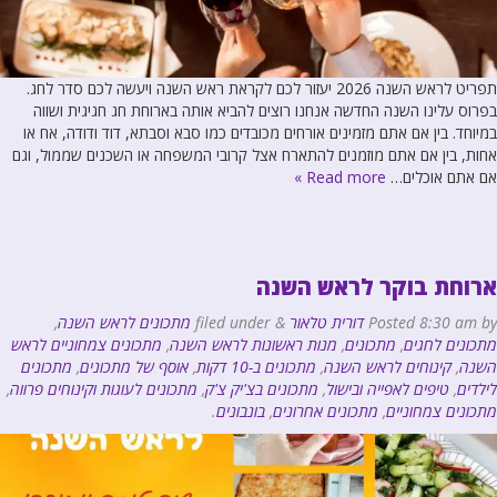
תפריט לראש השנה 2026 יעזור לכם לקראת ראש השנה ויעשה לכם סדר לחג.
בפרוס עלינו השנה החדשה אנחנו רוצים להביא אותה בארוחת חג חגיגית ושווה
במיוחד. בין אם אתם מזמינים אורחים מכובדים כמו סבא וסבתא, דוד ודודה, אח או
אחות, בין אם אתם מוזמנים להתארח אצל קרובי המשפחה או השכנים שממול, וגם
אם אתם אוכלים…
Read more »
ארוחת בוקר לראש השנה
by
8:30 am
Posted
דורית טלאור
&
filed under
מתכונים לראש השנה
,
מתכונים לחגים
,
מתכונים
,
מנות ראשונות לראש השנה
,
מתכונים צמחוניים לראש
השנה
,
קינוחים לראש השנה
,
מתכונים ב-10 דקות
,
אוסף של מתכונים
,
מתכונים
לילדים
,
טיפים לאפייה ובישול
,
מתכונים בצ'יק צ'ק
,
מתכונים לעוגות וקינוחים פרווה
,
מתכונים צמחוניים
,
מתכונים אחרונים
,
בונבונים
.