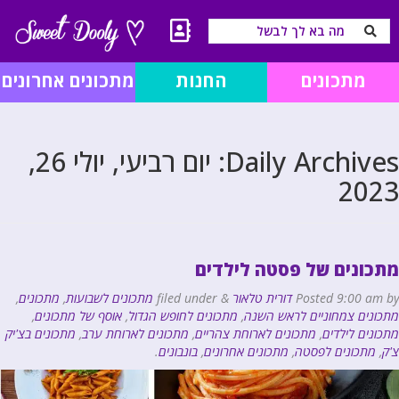
מתכונים
החנות
מתכונים אחרונים
Daily Archives:
יום רביעי, יולי 26,
2023
מתכונים של פסטה לילדים
by
9:00 am
Posted
דורית טלאור
&
filed under
מתכונים לשבועות
,
מתכונים
,
מתכונים צמחוניים לראש השנה
,
מתכונים לחופש הגדול
,
אוסף של מתכונים
,
מתכונים לילדים
,
מתכונים לארוחת צהריים
,
מתכונים לארוחת ערב
,
מתכונים בצ'יק
צ'ק
,
מתכונים לפסטה
,
מתכונים אחרונים
,
בונבונים
.