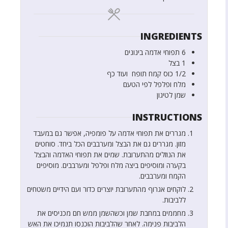
INGREDIENTS
6
תפוחי אדמה בינונים
1
בצל
1/2
כוס
קמח תופח ועוד כף
מלח ופלפל לפי הטעם
שמן לטיגון
INSTRUCTIONS
מגררים את תפוחי אדמה על פומפיה, אפשר גם במעבד
מזון. מגררים גם את הבצל ומערבבים הכל ביחד. סוחטים
את הנוזלים מהתערובת. שמים את תפוחי האדמה והבצל
בקערה ומוסיפים ביצה מלח ופלפל ומערבבים. מוסיפים
הקמח ומערבבים.
לוקחים אגרוף מהתערובת יוצרים כדור ועם הידיים משטחים
ללביבות.
מחממים במחבת שמן וכשהשמן ממש חם מכניסים את
הלביבות פנימה. לאחר שהלביבות הוכנסו תנמיכו את האש