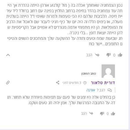
נכון הצמחוניה שאחותך אכלה בה ( מול קולנוע אורה) הייתה נהדרת אך היי
תה עוד צמחוניה בהדר בחיפה ברחוב החלוץ בפינה עם רחוב ברוולד ליד עיר
יית חיפה. הלביבות שלהם היו הכי טעימות ולמרות שאימי ז"ל הייתה בשלנית
מעולה, אז בימים הללו זה היה יום של כיף חגיגי לעבור שם ולאכול את הלביב
ות המופלאות. הן היו מתפוחי אדמה מגוררים לא אפויים אבל הקריספיות ש
להן הייתה יוצאת דופן …בלי נינג'ה .
חג שבועות שמח וטעים ותודה על ההשקעה שלך והמתכונים השווים והטיפי
ם התומכים…יישר כוח
הגב
0
כותב המתכון
דורית טלאור
3 חודשים לפני
הגב ל
אורנה
כן בהחלט אלה היו זמנים של פעם עם תמימות מיוחדת שלא תחזור. תו
דה על התגובה המרגשת שלך. אמן יהיה חג טעים ושקט.
הגב
0