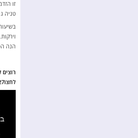
זו הזדמ
טניה גם
בשיעור 
וירקות.
הנה הס
רוצים 
לחצו27 כאן