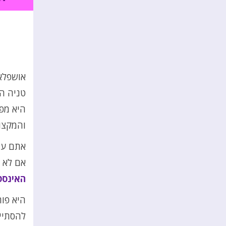
אושפלאו
טניה הי
היא מפ
והמקצו
אתם עוק
אם לא –
האינסט
היא פות
להסתיי