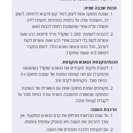
הכנת שכבה שניה:
שמנת מתוקה אחת ליצוק לסיר קטן ולהביא לרתיחה. לשים
לב, השמנת עולה על גדותיה במהירות. תעמדו לידה
תשמרו עליה.אחרי שהשמנת רתחה לכבות האש.
להכניס לשמנת 200 ג’ שוקולד מריר ולחכות רבע שעה
עשרים דקות בלי לערבב.אחרי רבע שעה עשרים דקות
לערבב, הכל נמס ונעשה גאנש נהדר. לשים במקרר
לפחות 4-5 שעות שיתקרר.
הכנת/הקצפת הגאנש והקצפת.
לקערת מיקסר מעבירים את הגאנש שוקולד (שהוצאנו
מהמקרר) עם חצי קופסה נוספת של שמנת מתוקה ו-3
כפיות סוכר. מקציפים לקרם יציב.
מקציפים שמנת מתוקה אחת עם השארית של השמנת
המתוקה שנשארה מהשכבה השניה עם 3 כפיות סוכר עד
לקבלת קצפת יציבה.
הרכבת העוגה:
על עוגת הבראוניז מורחים את קרם הגאנש המוקצף. אין
צורך להרטיב את העוגה היא מספיק עסיסית ונימוחה.
עם הקצפת הלבנה מעטרים את העוגה.