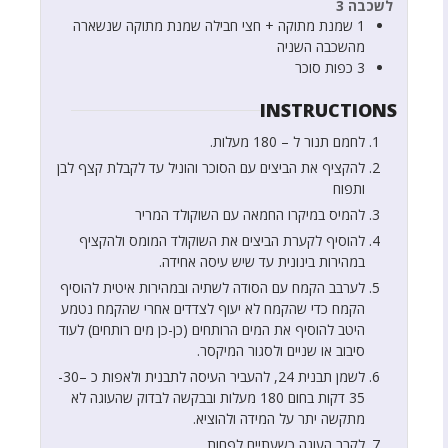
לשכבה 3
1
שמנת מתוקה + חצי חבילה שמנת מתוקה שנשארה
מהשכבה השניה
3
כפות
סוכר
INSTRUCTIONS
לחמם תנור ל – 180 מעלות.
להקציף את הביצים עם הסוכר והוניל עד לקבלת קצף לבן
ותפוח
להמיס במיקרו החמאה עם השוקולד המריר
להוסיף לקערת הביצים את השוקולד המומס ולהקציף
במהירות בינונית עד שיש עיסה אחידה.
לערבב הקמח עם הסודה לשתיה ובמהירות איטית להוסיף
הקמח כדי שהקמח לא יעוף לצדדים אחרי שהקמח נטמע
היטב להוסיף את המים הרותחים (כן-כן מים רותחים) לעוד
סיבוב או שניים ולסגור המיקסר.
לשמן תבנית 24, להעביר העיסה לתבנית ולאפות כ –30-
35 דקות בחום 180 מעלות ובבקשה לבדוק שהעוגה לא
מתקשה יתר על המידה ולהוציא.
לקרר העוגה כשעתיים לפחות.